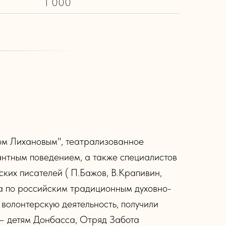
1 000
ом Лихановым", театрализованное
антным поведением, а также специалистов
ких писателей ( П.Бажов, В.Крапивин,
па по российским традиционным духовно-
 волонтерскую деятельность, получили
 – детям Донбасса, Отряд Забота