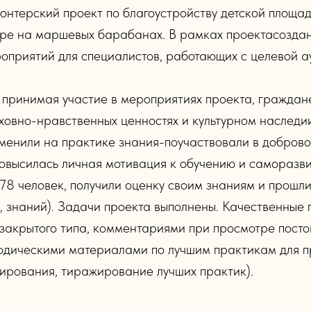
онтерский проект по благоустройству детской площа
игре на маршевых барабанах. В рамках проектасозда
оприятий для специалистов, работающих с целевой а
о принимая участие в мероприятиях проекта, граждан
ховно-нравственных ценностях и культурном наследии
именили на практике знания-поучаствовали в доброво
Повысилась личная мотивация к обучению и саморазви
78 человек, получили оценку своим знаниям и прошл
и, знаний). Задачи проекта выполнены. Качественные
крытого типа, комментариями при просмотре постов
одическими материалами по лучшим практикам для пр
ирования, тиражирование лучших практик).