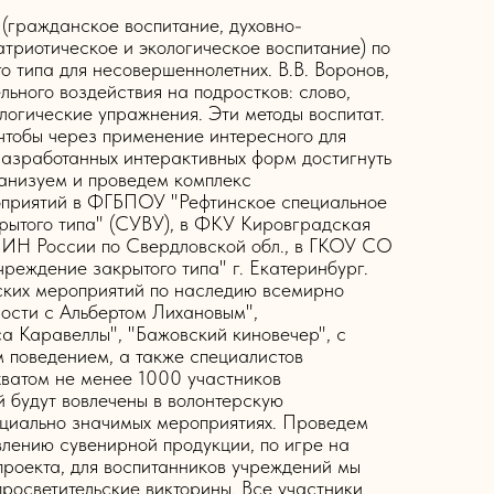
(гражданское воспитание, духовно-
атриотическое и экологическое воспитание) по
 типа для несовершеннолетних. В.В. Воронов,
льного воздействия на подростков: слово,
ологические упражнения. Эти методы воспитат.
 чтобы через применение интересного для
разработанных интерактивных форм достигнуть
ганизуем и проведем комплекс
роприятий в ФГБПОУ "Рефтинское специальное
рытого типа" (СУВУ), в ФКУ Кировградская
ИН России по Свердловской обл., в ГКОУ СО
реждение закрытого типа" г. Екатеринбург.
ских мероприятий по наследию всемирно
ности с Альбертом Лихановым",
а Каравеллы", "Бажовский киновечер", с
 поведением, а также специалистов
хватом не менее 1000 участников
 будут вовлечены в волонтерскую
социально значимых мероприятиях. Проведем
влению сувенирной продукции, по игре на
роекта, для воспитанников учреждений мы
росветительские викторины. Все участники