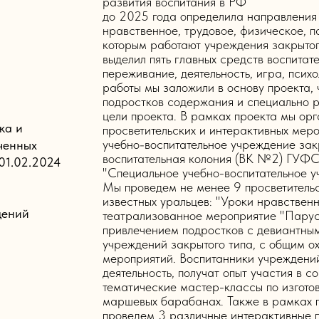
развития воспитания в РФ
до 2025 года определила направления 
нравственное, трудовое, физическое, п
которым работают учреждения закрытого
выделил пять главных средств воспитате
переживание, деятельность, игра, псих
работы мы заложили в основу проекта,
подростков содержания и специально 
цели проекта. В рамках проекта мы ор
ка и
просветительских и интерактивных ме
учебно-воспитательное учреждение зак
ченных
воспитательная колония (ВК №2) ГУФС
01.02.2024
"Специальное учебно-воспитательное уч
Мы проведем не менее 9 просветитель
известных уральцев: "Уроки нравствен
дений
театрализованное мероприятие "Парус
привлечением подростков с девиантным
учреждений закрытого типа, с общим о
мероприятий. Воспитанники учреждений
деятельность, получат опыт участия в 
тематические мастер-классы по изгото
маршевых барабанах. Также в рамках п
проведем 3 различные интерактивные п