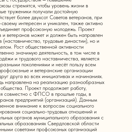
юзы стремятся, чтобы уровень жизни в
ные труженики получали достойную
ствует более двухсот Советов ветеранов, при
-своему интересен и уникален, также активно
объединяет профсоюзную молодежь. Проект
в и ветеранов может и должен быть направлен
в (наставничество, трудовые династии), но и
целом. Рост общественной активности
твенно значимую деятельность, в том числе в
одёжи и трудового наставничества, является
разными поколениями и несёт пользу всем
профсоюзные и ветеранские организации
руг друга во всех инициативах и начинаниях.
едь направлена на реализацию разнообразных
 общества. Проект продолжает работу,
я совместно с ФПСО в прошлые годы, в
еранов предприятий (организаций). Данным
венное внимание к вопросам социального
ирования социально-трудовых отношений и
льных органов муниципального образования с
альных образованиях Свердловской области
нными советами профсоюзных организаций