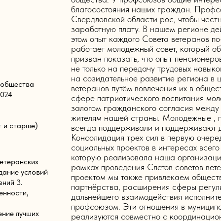
благосостояния наших граждан. Профсо
Свердловской области рос, чтобы чест
заработную плату. В нашем регионе дей
этом опыт каждого Совета ветеранов по
работает молодежный совет, который 
призван показать, что опыт пенсионеро
не только на передачу трудовых навыко
на созидательное развитие региона в 
 общества
ветеранов путём вовлечения их в общес
2024
сфере патриотического воспитания мол
залогом гражданского согласия между 
жителям нашей страны. Молодежные , 
т и старше)
всегда поддерживали и поддерживают д
Консолидация трех сил в первую очер
социальных проектов в интересах всего
которую реализовала наша организаци
ветеранских
рамках проведения Слетов советов вет
дание условий
проектом мы также привлекаем общест
ений 3.
партнёрства, расширения сферы регул
енности,
дальнейшего взаимодействия исполните
профсоюзом. Эти отношения в муницип
ение лучших
реализуются совместно с координацио