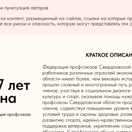
 и пунктуация авторов
 за контент, размещенный на сайтах, ссылки на которые п
 все риски и опасность, которую могут представлять эти 
КРАТКОЕ ОПИСАН
Федерация профсоюзов Свердловской о
работников различных отраслей эконо
7 лет
области имеет более, чем вековую ис
прошли сложный и многогранный путь р
членов, участвуя в социальном диалоге
она
культуру и спорт, оказывая помощь ну
профсоюзы Свердловской области прод
членов, содействуя повышению уровня 
условий труда и охраны здоровья, раз
ция профсоюза
развитию спорта, идейно-нравственном
поддержке ветеранов, укреплению соци
общества. У профсоюзов общие интере