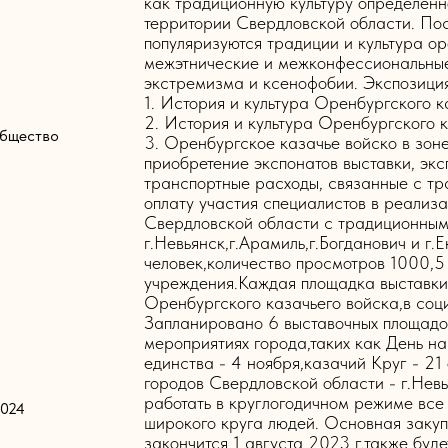
как традиционную культуру определён
территории Свердловской области. По
популяризуются традиции и культура ор
межэтнические и межконфессиональные
экстремизма и ксенофобии. Экспозиция 
1. История и культура Оренбургского ка
2. История и культура Оренбургского к
общество
3. Оренбургское казачье войско в зон
приобретение экспонатов выставки, эк
транспортные расходы, связанные с тр
оплату участия специалистов в реализа
Свердловской области с традиционным
г.Невьянск,г.Арамиль,г.Богданович и г
человек,количество просмотров 1000,5
учреждения.Каждая площадка выставки 
Оренбургского казачьего войска,в соц
Запланировано 6 выставочных площадо
мероприятиях города,таких как День н
единства - 4 ноября,казачий Круг - 21
городов Свердловской области - г.Невь
работать в круглогодичном режиме все
2024
широкого круга людей. Основная закупк
закончится 1 августа 2023 г,также буд