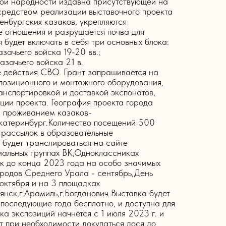
ной народности издавна присутствующей на
средством реализации выставочного проекта
енбургских казаков, укрепляются
 отношения и разрушается почва для
будет включать в себя три основных блока:
зачьего войска 19-20 вв.;
азачьего войска 21 в.
е действия СВО. Грант запрашивается на
спозиционного и монтажного оборудования,
анспортировкой и доставкой экспонатов,
ции проекта. География проекта города
 проживанием казаков-
.Екатеринбург.Количество посещений 500
 рассылок в образовательные
будет транслироваться на сайте
иальных группах ВК,Одноклассниках
к до конца 2023 года на особо значимых
ародов Среднего Урала - сентябрь,День
 октября и на 3 площадках
янск,г.Арамиль,г.Богданович Выставка будет
 последующие года бесплатно, и доступна для
а экспозиций начнётся с 1 июля 2023 г. и
ет при необходимости докупаться дося до