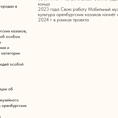
конца
городах в
2023 года Свою работу Мобильный муз
культура оренбургских казаков начнёт 
2024 г в рамках проекта.
гских казаков,
 об особом
ю
ния и
 категории
людей особой
иции об
 музейного
а оренбургских
х